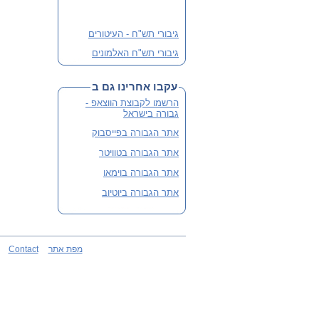
גיבורי תש"ח - העיטורים
גיבורי תש"ח האלמונים
פלוגה י' שבלב מהדורה 3
מורחבת
עקבו אחרינו גם ב
שתי מהדורות קודמות אזלו
הרשמו לקבוצת הווצאפ -
והנוכחית מורחבת
גבורה בישראל
לסיוע ותרומה
אתר הגבורה בפייסבוק
אתר הגבורה בטוויטר
אתר הגבורה בוימאו
אתר הגבורה ביוטיוב
מפת אתר
Contact