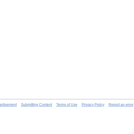
ertisement
Submitting Content
Terms of Use
Privacy Policy
Report an error