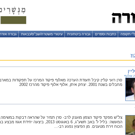
"י תקופה
כתבות וספרים
גבורה ביטחונית
עיטורי משטרה/שב"ס/כבאות
גבורה אזרח
ז
יין
 אלוף
סרן רועי קליין קיבל תעודת הערכה מאלוף פיקוד המרכז על תפקודות במארב
מחבלים בשנת 2001. יצחק איתן, אלוף אלוף פיקוד מהרכז 2002
צל"ש מפקד פיקוד הצפון מוענק לרב- סרן תמיר על שהראה דבקות במשימה, אח
המעשה: בליל ל' באב תשע"ג, 6 באוגוסט 2013
הכוח זירת מטענים. מן הפיצוץ נפגע רב-...