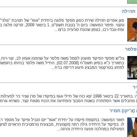
 תהילה
סגן אפרים תהילה שירת כסגן מפקד פלוגה ביחידת "אגוז" של חטיבת "גולני"
טקטי. סיפור המעשה: ביום ה' ב
עזת-עבד-רבו, בצפון שכונת סג'עייה ברצו...
פלסר
צל"ש מפקד הפיקוד מוענק לסמל משה פלסר על שהפגין אומץ לב, קור-רוח, א
בתאריך כ"א בסיוון תשס"ח (02.07.2008), החייל משה
לפתע בטרקטור המבצע פיגוע דריסה ברח...
יר
תיאור המעשה: בתאריך 22 בינואר 1998 יצא כוח של חיילי אגוז בפיקודו של סרן 
 מחבלים אשר הסתתרה בשטח הסבוך והפתיעה את הכוח מטווח קצר, כשהיא גורמת לכ
צ'יקו) תמיר
תאור המעשה: בתקופת פיקודו על יחידת "אגוז" יזם הוביל ופיקד על מספר רב
לו. בפיקוד על היחידה גילה רמה מקצועית, מבצעית נורמטיבית הראויים לצ
הפעילות במהלכה פגעה היחידה והרגה...