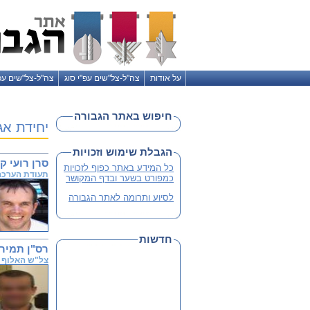
על אודות
צה"ל-צל"שים עפ"י סוג
צה"ל-צל"שים עפ
חיפוש באתר הגבורה
יחידת אגו
הגבלת שימוש וזכויות
סרן רועי קל
כל המידע באתר כפוף לזכויות
תעודת הערכה
כמפורט בשער ובדף המקושר
לסיוע ותרומה לאתר הגבורה
חדשות
רס"ן תמיר
צל"ש האלוף