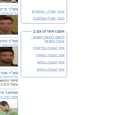
סמ"ר חיים
גיבורי תש"ח - העיטורים
צל"ש האלוף
גיבורי תש"ח האלמונים
פלוגה י' שבלב מהדורה 3
מורחבת
עקבו אחרינו גם ב
שתי מהדורות קודמות אזלו
הרשמו לקבוצת הווצאפ -
והנוכחית מורחבת
סמ"ר הודא
גבורה בישראל
צל"ש המאו"ג
לסיוע ותרומה
אתר הגבורה בפייסבוק
אתר הגבורה בטוויטר
אתר הגבורה בוימאו
אתר הגבורה ביוטיוב
סמ"ר עטר ב
צל"ש המח"ט
סיפור המעשה 
ובטול כרם ב- 17 ביוני 2002. משה תמיר, אל"מ מח"ט גולני אוקטובר
מסתער מימ
סמדר שיר
אתר 