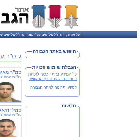
על אודות
צה"ל-צל"שים עפ"י סוג
צה"ל-צל"שים עפ
חיפוש באתר הגבורה
גדס"ר גב
הגבלת שימוש וזכויות
סמ"ר מאיר 
כל המידע באתר כפוף לזכויות
צל"ש המח"ט
כמפורט בשער ובדף המקושר
לסיוע ותרומה לאתר הגבורה
חדשות
סמל יחיאל 
צל"ש המח"ט