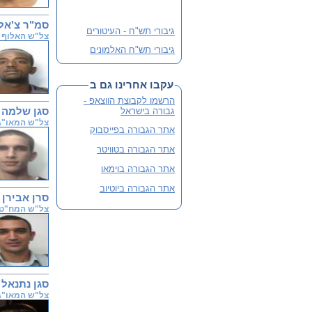
סמ"ר צ'אלא
גיבורי תש"ח - העיטורים
צל"ש האלוף
גיבורי תש"ח האלמונים
פלוגה י' שבלב מהדורה 3
מורחבת
עקבו אחרינו גם ב
שתי מהדורות קודמות אזלו
הרשמו לקבוצת הווצאפ -
והנוכחית מורחבת
סגן שלמה 
גבורה בישראל
צל"ש המאו"ג
לסיוע ותרומה
אתר הגבורה בפייסבוק
אתר הגבורה בטוויטר
אתר הגבורה בוימאו
אתר הגבורה ביוטיוב
סרן אבירן 
צל"ש המח"ט
סגן נתנאל
צל"ש המאו"ג