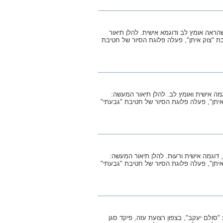
ון מקונן צאלאצאו על שהראה אומץ לב ודוגמא אישית. להלן תיאור
ֿאב התשע"ד (1 באוגוסט 2014), במהלך מערכת "צוק איתן", פעלה פלוגת הסיור של חטיבת
מה אישית ואומץ לב. להלן תיאור המעשה:
גוסט 2014), במהלך מערכת "צוק איתן", פעלה פלוגת הסיור של חטיבת "גבעתי"
דוגמה אישית ורעות. להלן תיאור המעשה:
גוסט 2014), במהלך מערכת "צוק איתן", פעלה פלוגת הסיור של חטיבת "גבעתי"
תשס"ח, 14 באפריל 2008, במסגרת מבצע "סולם יעקב", בצפון רצועת עזה, פיקד סגן