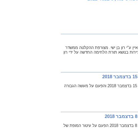
נון כמ"פ מוביל בחטיבה 188 זכה להיות מרואיין ע"י רון בן ישי. מצורפת ההקלטה ממשדר
רות בנושא תורת הלחימה החדשה על ידי רון
שיחה ברשת ב' עם העיתונאי אורי שרון בתוכנית "שישי אישי" עם משה טימור, 15 בדצמבר 2018 והפעם על מעשה הגבורה
שיחה ברשת ב' עם העיתונאי אורי שרון בתוכנית "שישי אישי" עם משה טימור, 8 בדצמבר 2018 הפעם על עיטור המופת של