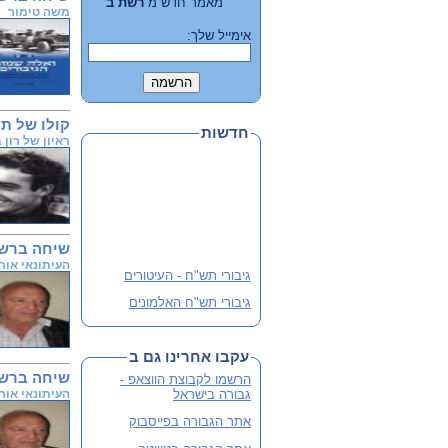
מאמר חדש מ
רשת ב
משה טימור
אימייל שלך:
קולו של תו
חדשות
ראיון של רון 
שיחה ברשת ב'
העיתונאי אור
גיבורי תש"ח - העיטורים
גיבורי תש"ח האלמונים
פלוגה י' שבלב מהדורה 3
מורחבת
עקבו אחרינו גם ב
שתי מהדורות קודמות אזלו
שיחה ברשת ב'
הרשמו לקבוצת הווצאפ -
והנוכחית מורחבת
גבורה בישראל
העיתונאי אור
לסיוע ותרומה
אתר הגבורה בפייסבוק