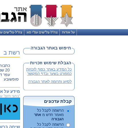
על אודות
צה"ל-צל"שים עפ"י סוג
צה"ל-צל"שים עפ
חיפוש באתר הגבורה
רשת ב
הגבלת שימוש וזכויות
כתבות 
כל המידע באתר כפוף לזכויות
20 שנות גבורה בישראל
כמפורט בשער ובדף המקושר
עפר דר
סופשובע
לסיוע ותרומה לאתר הגבורה
מידע על אי
"בחצי היום" עם לי
קבלת עדכונים
הרשמה לקבל כל
מאמר חדש מ
אתר
הגבורה
הרשמה לקבל כל
שיחה ברשת ב