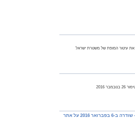
ו את עיטור המופת של משטרת ישראל
ר 2016
שיחה ברשת ב' עם העיתונאי אורי שרון בתוכנית "שישי אישי" עם משה טימור - שודרה ב-6 בפברואר 2016 על אתר