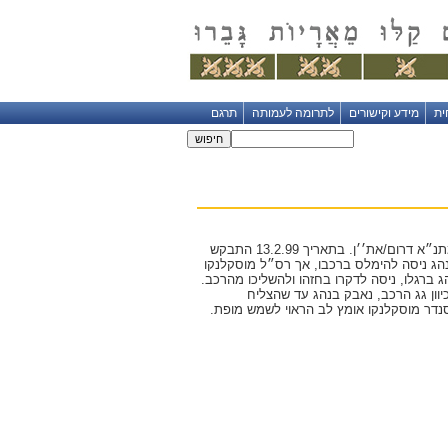
ית
מידע וקישורים
לתרומה לעמותה
תרגם
רס"ל אלכסנדר מוסקלנקו משרת כסייר תנועה בין־עירוני במתנ״א דרום/את׳׳ן. בתאריך 13.2.99 התבקש
הג ניסה להימלס ברכבו, אך רס״ל מוסקלנקו
ברגלו, ניסה לדקרו בחזהו ולהשליכו מהרכב.
יוון גג הרכב, נאבק בנהג עד שהצליח
נדר מוסקלנקו אומץ לב הראוי לשמש מופת.