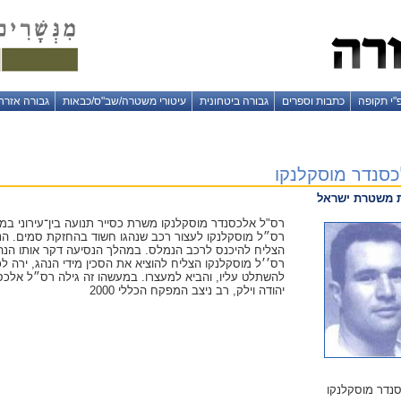
"י תקופה
כתבות וספרים
גבורה ביטחונית
עיטורי משטרה/שב"ס/כבאות
גבורה אזרח
כסנדר מוסקלנקו
ת משטרת ישראל
רס״ל מוסקלנקו לעצור רכב שנהגו חשוד בהחזקת סמים. הנ
הצליח להיכנס לרכב הנמלס. במהלך הנסיעה דקר אותו הנהג 
רס׳׳ל מוסקלנקו הצליח להוציא את הסכין מידי הנהג, ירה לכ
להשתלט עליו, והביא למעצרו. במעשהו זה גילה רס״ל אלכס
יהודה וילק, רב ניצב המפקח הכללי 2000
נדר מוסקלנקו