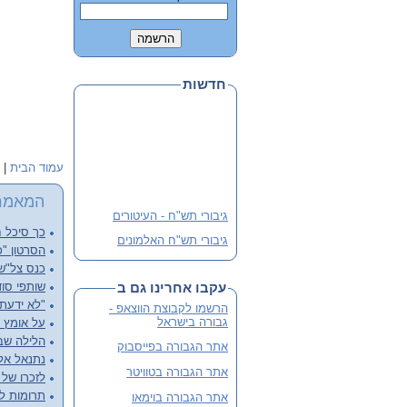
חדשות
עמוד הבית
|
המאמר
גיבורי תש"ח - העיטורים
כך סיכל ח
גיבורי תש"ח האלמונים
הסרטון "כ
פלוגה י' שבלב מהדורה 3
כנס צל"שנ
מורחבת
עקבו אחרינו גם ב
שותפי סוד
שתי מהדורות קודמות אזלו
"לא ידעתי
הרשמו לקבוצת הווצאפ -
והנוכחית מורחבת
גבורה בישראל
על אומץ ל
הלילה שבו
לסיוע ותרומה
אתר הגבורה בפייסבוק
נתנאל אליש
אתר הגבורה בטוויטר
לזכרו של א
תרומות ל
אתר הגבורה בוימאו