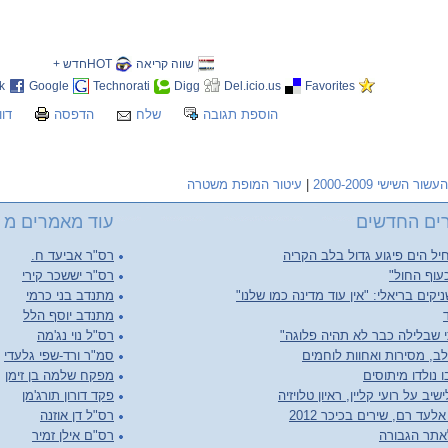
שווה קריאה
HOTחדש +
k
Google
Technorati
Digg
Del.icio.us
Favorites
הוספת תגובה
שלח
הדפסה
דוו
העשור השישי 2000-2009
|
עיטור המופת משטרה
ים החדשים
עוד מאמרים מ העשור
יל הים פיגוע גדול בלב הקריה
רס"ר אביעד ח.
עוף החול"
רס"ר יששכר קירי
יקים בריאלי: "אין עוד מדינה כמו שלנו"
מתנדב בני כרמי
מתנדב יוסף הלל
 שבלילה כבר לא תהיה פלוגה"
רס"ל נוי נג'מה
ב, מסירות ואחוות לוחמים
סמ"ר ורד-שפי גלעדי
 נולדו מיתוסים
מפקח שלמה בן זימן
יב על רועי קליין, ראיון טלויזיה
פקד דורון תורג'מן
לעד רם, שירים בכיכר 2012
רס"ל דן אוזנה
אתר הגבורה
רס"ם אילן זמיר