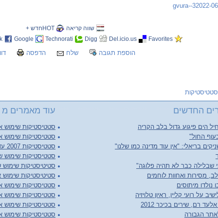
gvura--32022-0
שווה קריאה
HOTחדש +
k
Google
Technorati
Digg
Del.icio.us
Favorites
הוספת תגובה
שלח
הדפסה
דוו
סטטיסטיקות
ים החדשים
עוד מאמרים מ 
יל הים פיגוע גדול בלב הקריה
סטטיסטיקות שימוש אתר 
עוף החול"
סטטיסטיקות שימוש אתר
יקים בריאלי: "אין עוד מדינה כמו שלנו"
סטטיסטיקות 2007 עד 2023
סטטיסטיקות שימוש שנת 
 שבלילה כבר לא תהיה פלוגה"
סטיטיסטיקות שימוש שנת 
ב, מסירות ואחוות לוחמים
סטיטיסטיקות שימוש אתר 
 נולדו מיתוסים
סטטיסטיקות שימוש אתר 
יב על רועי קליין, ראיון טלויזיה
סטטיסטיקות שימוש אתר
לעד רם, שירים בכיכר 2012
סטטיסטיקות שימוש אתר
אתר הגבורה
סטטיסטיקות שימוש אתר 