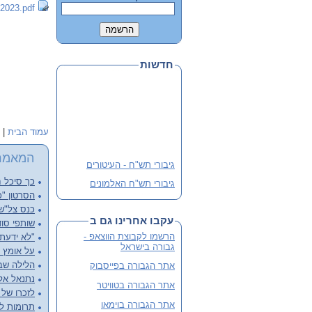
62023.pdf
חדשות
עמוד הבית
|
המאמר
גיבורי תש"ח - העיטורים
כך סיכל ח
גיבורי תש"ח האלמונים
הסרטון "כ
פלוגה י' שבלב מהדורה 3
כנס צל"שנ
מורחבת
עקבו אחרינו גם ב
שותפי סוד
שתי מהדורות קודמות אזלו
הרשמו לקבוצת הווצאפ -
"לא ידעתי
והנוכחית מורחבת
גבורה בישראל
על אומץ ל
לסיוע ותרומה
הלילה שבו
אתר הגבורה בפייסבוק
נתנאל אליש
אתר הגבורה בטוויטר
לזכרו של א
אתר הגבורה בוימאו
תרומות ל