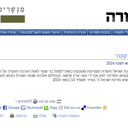
"י תקופה
כתבות וספרים
גבורה ביטחונית
עיטורי משטרה/שב"ס/כבאות
גבורה אזרח
קוטר
א
לשנת 2024
76 למדינת ישראל תעודת הצטיינות מוענקת בזאת לסמל בר קוטר לאות הערכה והוקרה על 
ובטחון המדינה 'חזק את ידי מגני ארץ קדשנו, והנחילם אלהינו ישועה ועטרת ניצחון 
מדינת ישראל ה' באייר תשפ'ד 14 במאי 2024
שווה קריאה
HOTחדש +
k
Google
Technorati
Digg
Del.icio.us
Favorites
הוספת תגובה
שלח
הדפסה
דוו