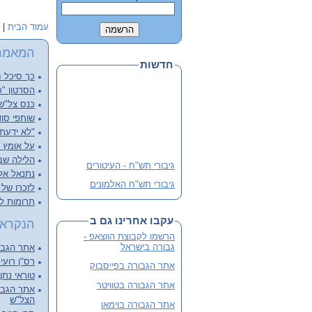
עמוד הבית
|
המאמר
חדשות
כך סיכל ח
הסרטון "כ
כנס צל"שנ
שותפי סוד
"לא ידעתי
על אומץ ל
הלילה שבו
גיבורי תש"ח - העיטורים
נתנאל אליש
גיבורי תש"ח האלמונים
לזכרו של א
תרומות ל
פלוגה י' שבלב מהדורה 3
מורחבת
עקבו אחרינו גם ב
הנקראי
שתי מהדורות קודמות אזלו
הרשמו לקבוצת הווצאפ -
והנוכחית מורחבת
גבורה בישראל
אתר הגבור
לסיוע ותרומה
רס"ן רועי 
אתר הגבורה בפייסבוק
טוראי נתן
אתר הגבורה בטוויטר
אתר הגבור
הצל"ש
אתר הגבורה בוימאו