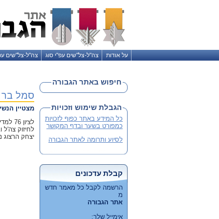
על אודות
צה"ל-צל"שים עפ"י סוג
צה"ל-צל"שים עפ
חיפוש באתר הגבורה
סמל בר 
הגבלת שימוש וזכויות
מצטיין הנשי
כל המידע באתר כפוף לזכויות
לציון 
כמפורט בשער ובדף המקושר
לחיזוק צה'ל 
יצחק הרצוג נשיא 
לסיוע ותרומה לאתר הגבורה
קבלת עדכונים
הרשמה לקבל כל מאמר חדש
מ
אתר הגבורה
אימייל שלך: