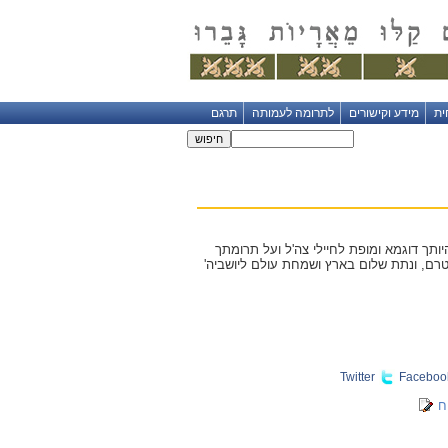
ית
מידע וקישורים
לתרומה לעמותה
תרגם
היותך דוגמא ומופת לחיילי צה'ל ועל תרומתך
תעטרם, ונתת שלום בארץ ושמחת עולם ליושביה'
Twitter
Faceboo
ח