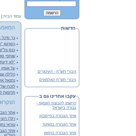
עמוד הבית
|
המאמר
חדשות
כך סיכל ח
הסרטון "כ
כנס צל"שנ
שותפי סוד
"לא ידעתי
על אומץ ל
גיבורי תש"ח - העיטורים
הלילה שבו
גיבורי תש"ח האלמונים
נתנאל אליש
לזכרו של א
פלוגה י' שבלב מהדורה 3
מורחבת
תרומות ל
עקבו אחרינו גם ב
שתי מהדורות קודמות אזלו
הנקראי
הרשמו לקבוצת הווצאפ -
והנוכחית מורחבת
גבורה בישראל
אתר הגבור
לסיוע ותרומה
אתר הגבורה בפייסבוק
רס"ן רועי 
אתר הגבורה בטוויטר
טוראי נתן
אתר הגבור
אתר הגבורה בוימאו
הצל"ש