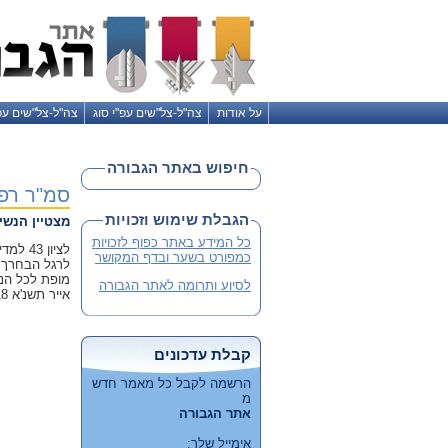
על אודות
צה"ל-צל"שים עפ"י סוג
צה"ל-צל"שים עפ
חיפוש באתר הגבורה
סמ"ר רפא
הגבלת שימוש וזכויות
מצטיין הנשי
כל המידע באתר כפוף לזכויות
לציון
כמפורט בשער ובדף המקושר
לרגל הבחרך כ
מופת לכל הנו
לסיוע ותרומה לאתר הגבורה
אייר תשנ'א 18 באפריל 1991
קבלת עדכונים
הרשמה לקבל כל מאמר חדש
מ
אתר הגבורה
אימייל שלך: