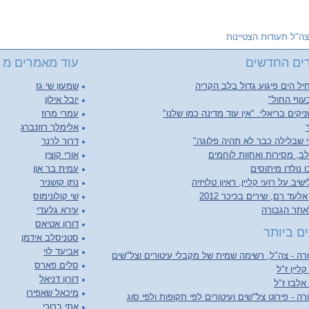
צה"ל תעודות הצטיינות
ים החדשים
עוד מאמרים מ צ
יל הים פיגוע גדול בלב הקריה
שמעון שי גז
עוף החול"
יובל אילון
יקים בריאלי: "אין עוד מדינה כמו שלנו"
עמרי מרוז
אלימלך רוזנברג
 שבלילה כבר לא תהיה פלוגה"
דרור לרנר
ב, מסירות ואחוות לוחמים
אורי קוצין
 נולדו מיתוסים
עמית בר און
יב על רועי קליין, ראיון טלויזיה
נתן קושניר
לעד רם, שירים בכיכר 2012
שי קולונימוס
אתר הגבורה
עירא גלעדי
דורון אטיאס
ם ביותר
סטניסלב אידמן
אביעד לוי
ה - צה"ל, רשימה שמית של מקבלי עיטורים וצל"שים
סלים פארס
קליין ז"ל
דורון דניאל
 אלבז ז"ל
מיכאל שאפירו
ה - פירוט צל"שים ועיטורים לפי תקופות ולפי סוג
אתי ברוכי