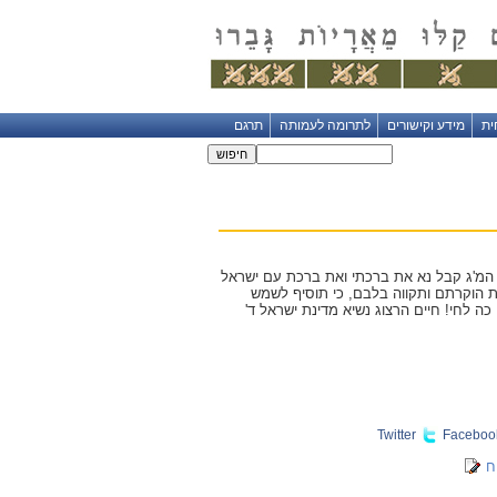
ית
מידע וקישורים
לתרומה לעמותה
תרגם
ות המ'ג קבל נא את ברכתי ואת ברכת עם ישראל
ת הוקרתם ותקווה בלבם, כי תוסיף לשמש
 לחי! חיים הרצוג נשיא מדינת ישראל ד'
Twitter
Faceboo
ח