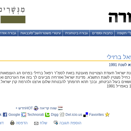
"י תקופה
כתבות וספרים
גבורה ביטחונית
עיטורי משטרה/שב"ס/כבאות
גבורה אזרח
ל ברזילי
א
לשנת 1991
 43 למדינת ישראל תעודת הצטיינות מוענקת בזאת לסמ"ר רפאל ברזילי בפרוס חג העצמא
חייל מצטיין לשנת התשנ'א. מדינת ישראל ואזרחיה מביעים לך בזה את הערכתם וא
שאים בעול הביטחון, ובכך תהא תרומתך להבטחת שלום ארצנו ולהרמת קרן ישראל. כה
שווה קריאה
HOTחדש +
k
Google
Technorati
Digg
Del.icio.us
Favorites
הוספת תגובה
שלח
הדפסה
דוו