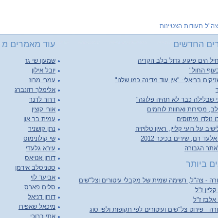
צה"ל תעודות הצטיינות
ים החדשים
עוד מאמרים מ צ
יל הים פיגוע גדול בלב הקריה
שמעון שי גז
עוף החול"
יובל אילון
יקים בריאלי: "אין עוד מדינה כמו שלנו"
עמרי מרוז
אלימלך רוזנברג
 שבלילה כבר לא תהיה פלוגה"
דרור לרנר
ב, מסירות ואחוות לוחמים
אורי קוצין
 נולדו מיתוסים
עמית בר און
יב על רועי קליין, ראיון טלויזיה
נתן קושניר
לעד רם, שירים בכיכר 2012
שי קולונימוס
אתר הגבורה
עירא גלעדי
דורון אטיאס
ם ביותר
סטניסלב אידמן
אביעד לוי
ה - צה"ל, רשימה שמית של מקבלי עיטורים וצל"שים
סלים פארס
קליין ז"ל
דורון דניאל
 אלבז ז"ל
מיכאל שאפירו
ה - פירוט צל"שים ועיטורים לפי תקופות ולפי סוג
אתי ברוכי