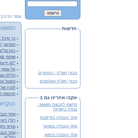
עמוד הבית
|
המאמר
חדשות
כך סיכל ח
הסרטון "כ
כנס צל"שנ
שותפי סוד
"לא ידעתי
על אומץ ל
גיבורי תש"ח - העיטורים
הלילה שבו
גיבורי תש"ח האלמונים
נתנאל אליש
לזכרו של א
פלוגה י' שבלב מהדורה 3
מורחבת
תרומות ל
עקבו אחרינו גם ב
שתי מהדורות קודמות אזלו
הנקראי
הרשמו לקבוצת הווצאפ -
והנוכחית מורחבת
גבורה בישראל
אתר הגבור
לסיוע ותרומה
אתר הגבורה בפייסבוק
רס"ן רועי 
אתר הגבורה בטוויטר
טוראי נתן
אתר הגבור
אתר הגבורה בוימאו
הצל"ש