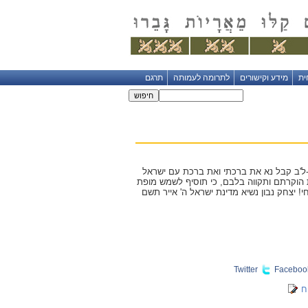
ית
מידע וקישורים
לתרומה לעמותה
תרגם
 ה-ל'ב קבל נא את ברכתי ואת ברכת עם ישראל
 הוקרתם ותקווה בלבם, כי תוסיף לשמש מופת
 יצחק נבון נשיא מדינת ישראל ה' אייר תשם
Twitter
Faceboo
ח