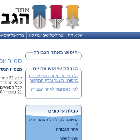
על אודות
צה"ל-צל"שים עפ"י סוג
צה"ל-צל"שים עפ
חיפוש באתר הגבורה
סמ"ר יו
הגבלת שימוש וזכויות
מצטיין הנשי
כל המידע באתר כפוף לזכויות
לציון
כמפורט בשער ובדף המקושר
לרגל הבחרך כ
לכל הנושאים 
לסיוע ותרומה לאתר הגבורה
21 באפריל 1980
קבלת עדכונים
הרשמה לקבל כל מאמר חדש
מ
אתר הגבורה
אימייל שלך: