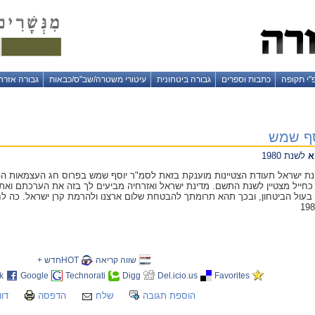
"י תקופה
כתבות וספרים
גבורה ביטחונית
עיטורי משטרה/שב"ס/כבאות
גבורה אזרח
סף שמש
א
לשנת 1980
 32 למדינת ישראל תעודת הצטיינות מוענקת בזאת לסמ"ר יוסף שמש בפרוס חג העצמאות
חייל מצטיין לשנת התשם. מדינת ישראל ואזרחיה מביעים לך בזה את הערכתם ואת
בעול הביטחון, ובכך תהא תרומתך להבטחת שלום ארצנו ולהרמת קרן ישראל. כה לחי!
שווה קריאה
HOTחדש +
k
Google
Technorati
Digg
Del.icio.us
Favorites
הוספת תגובה
שלח
הדפסה
דוו