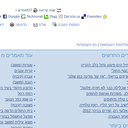
שווה קריאה
HOTחדש +
k
Google
Technorati
Digg
Del.icio.us
Favorites
הוספת תגובה
שלח
הדפסה
דוו
מלחמת העצמאות
|
נס הקוממיות
ים החדשים
עוד מאמרים מ
יל הים פיגוע גדול בלב הקריה
עטרות (מושב)
עוף החול"
קרית ענבים
יקים בריאלי: "אין עוד מדינה כמו שלנו"
עברון (קיבוץ)
רגבה (מושב)
 שבלילה כבר לא תהיה פלוגה"
הרובע היהודי בעיר ה
ב, מסירות ואחוות לוחמים
רמת רחל
 נולדו מיתוסים
בן שמן כפר הנוער
יב על רועי קליין, ראיון טלויזיה
מצובה (קיבוץ)
לעד רם, שירים בכיכר 2012
בית החולים הדסה בי
אתר הגבורה
מפעל החשמל בנהריי
מוצא עילית (מושב עו
ם ביותר
עמיעד (קיבוץ)