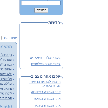
חדשות
עמוד הבית
|
המאמר
כך סיכל ח
גיבורי תש"ח - העיטורים
הסרטון "כ
גיבורי תש"ח האלמונים
כנס צל"שנ
שותפי סוד
פלוגה י' שבלב מהדורה 3
מורחבת
"לא ידעתי
עקבו אחרינו גם ב
על אומץ ל
שתי מהדורות קודמות אזלו
הרשמו לקבוצת הווצאפ -
הלילה שבו
והנוכחית מורחבת
גבורה בישראל
נתנאל אליש
לסיוע ותרומה
אתר הגבורה בפייסבוק
לזכרו של א
תרומות ל
אתר הגבורה בטוויטר
אתר הגבורה בוימאו
הנקראי