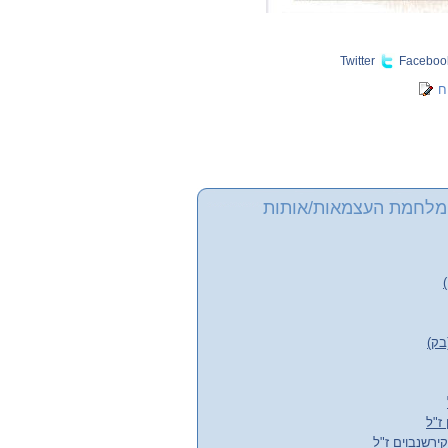
Twitter
Faceboo
ח
מלחמת העצמאות/אותות
בק)
 ז"ל
רשנבוים ז"ל