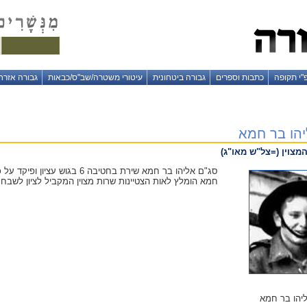
"י תקופה
כתבות וספרים
גבורה ביטחונית
עיטורי משטרה/שב"ס/כבאות
גבורה אזרח
יהו בר חמא
מצוין (=צל"ש מאו"ג)
סג"ם אליהו בר חמא שירת בחטיבה 6
חמא הומלץ לאות הצטיינות שרות מצוין המקביל לציון לשבח
יהו בר חמא