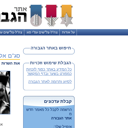
על אודות
צה"ל-צל"שים עפ"י סוג
צה"ל-צל"שים עפ
חיפוש באתר הגבורה
סג"ם אל
הגבלת שימוש וזכויות
אות השרות ה
כל המידע באתר כפוף לזכויות
כמפורט בשער ובדף המקושר
לסיוע ותרומה לאתר הגבורה
קבלת עדכונים
הרשמה לקבל כל מאמר חדש
מ
אתר הגבורה
אל
אימייל שלך: