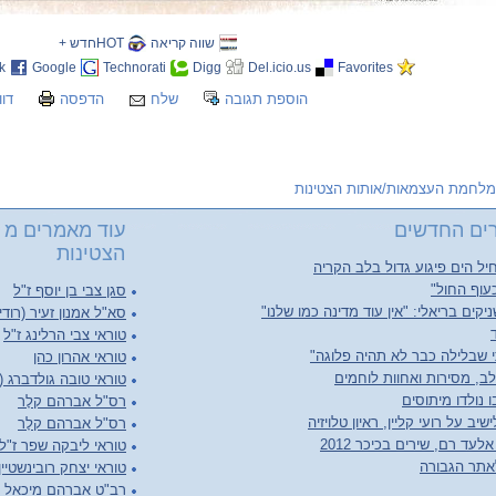
שווה קריאה
HOTחדש +
k
Google
Technorati
Digg
Del.icio.us
Favorites
הוספת תגובה
שלח
הדפסה
דוו
מלחמת העצמאות/אותות הצטינות
ים החדשים
עוד מאמרים מ 
הצטינות
יל הים פיגוע גדול בלב הקריה
עוף החול"
סגן צבי בן יוסף ז"ל
יקים בריאלי: "אין עוד מדינה כמו שלנו"
סא"ל אמנון זעיר (רודי)
טוראי צבי הרלינג ז"ל
 שבלילה כבר לא תהיה פלוגה"
טוראי אהרון כהן
ב, מסירות ואחוות לוחמים
טוראי טובה גולדברג (
 נולדו מיתוסים
רס"ל אברהם קלָר
יב על רועי קליין, ראיון טלויזיה
רס"ל אברהם קלָר
לעד רם, שירים בכיכר 2012
טוראי ליבקה שפר ז"ל
אתר הגבורה
טוראי יצחק רובינשטיין
רב"ט אברהם מיכאל קי