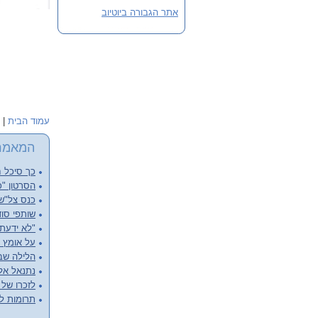
אתר הגבורה ביוטיוב
עמוד הבית
|
המאמר
כך סיכל ח
הסרטון "כ
כנס צל"שנ
שותפי סוד
"לא ידעתי
על אומץ ל
הלילה שבו
נתנאל אליש
לזכרו של א
תרומות ל