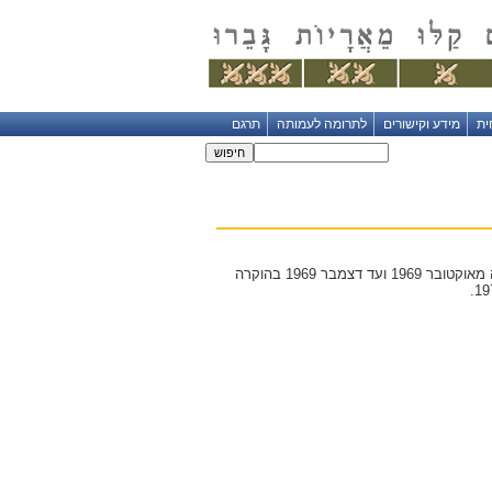
ית
מידע וקישורים
לתרומה לעמותה
תרגם
סרן מיכאל רכס, על תקופת התנדבותך כ"נמר" בקוו התעלה מאוקטובר 1969 ועד דצמבר 1969 בהוקרה