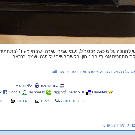
 לחנוכה על מיכאל רכס ז"ל, נעמי שמר ושירה "שבחי מעוז" (בתחתית
ת החנוכיה אמיתי בביטחון. הקשר לשיר של נעמי שמר, כנראה...
ש על מיכאל רכס ונעמי שמר ושירה שבחי מעוז.pdf
שווה קריאה
HOTחדש +
k
Google
Technorati
Digg
Del.icio.us
Favorites
הוספת תגובה
שלח
הדפסה
דוו
צה"ל תעודות הערכה