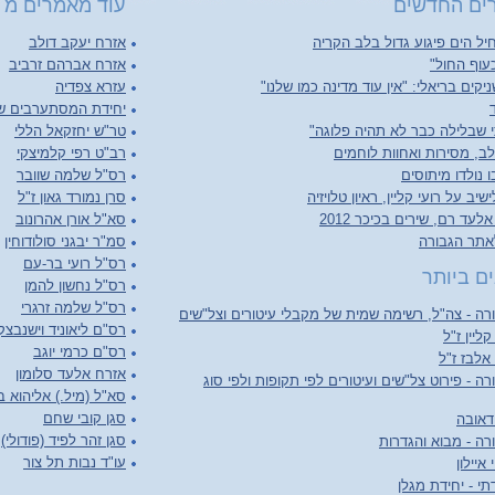
ים החדשים
עוד מאמרים מ 
יל הים פיגוע גדול בלב הקריה
אזרח יעקב דולב
עוף החול"
אזרח אברהם זרביב
יקים בריאלי: "אין עוד מדינה כמו שלנו"
עזרא צפדיה
יחידת המסתערבים ש
 שבלילה כבר לא תהיה פלוגה"
טר"ש יחזקאל הללי
ב, מסירות ואחוות לוחמים
רב"ט רפי קלמיצקי
 נולדו מיתוסים
רס"ל שלמה שוובר
יב על רועי קליין, ראיון טלויזיה
סרן נמורד גאון ז"ל
לעד רם, שירים בכיכר 2012
סא"ל אורן אהרונוב
אתר הגבורה
סמ"ר יבגני סולודוחין
רס"ל רועי בר-עם
ם ביותר
רס"ל נחשון להמן
רס"ל שלמה זרגרי
ה - צה"ל, רשימה שמית של מקבלי עיטורים וצל"שים
רס"ם ליאוניד וישנבצק
קליין ז"ל
רס"ם כרמי יוגב
 אלבז ז"ל
אזרח אלעד סלומון
ה - פירוט צל"שים ועיטורים לפי תקופות ולפי סוג
סא"ל (מיל.) אליהוא בן
סגן קובי שחם
דאובה
סגן זהר לפיד (פודולי)
ה - מבוא והגדרות
עו"ד נבות תל צור
איילון
תי - יחידת מגלן