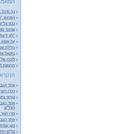
המאמר
כך סיכל ח
הסרטון "כ
כנס צל"שנ
שותפי סוד
"לא ידעתי
על אומץ ל
הלילה שבו
נתנאל אליש
לזכרו של א
תרומות ל
הנקראי
אתר הגבור
רס"ן רועי 
טוראי נתן
אתר הגבור
הצל"ש
סרן חנוך 
אתר הגבור
סגן עמיחי 
צל"ש יחיד