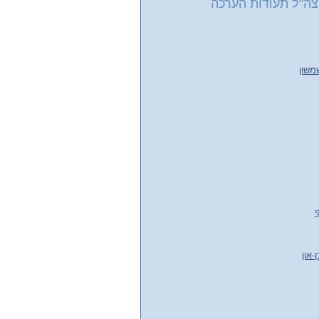
צה"ל תעודות הערכה
משון
י
-און