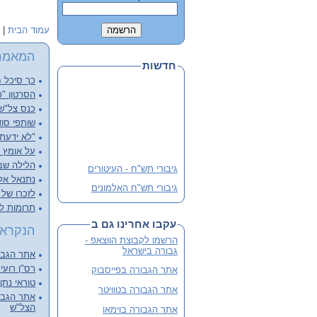
עמוד הבית
|
המאמר
חדשות
כך סיכל ח
הסרטון "כ
כנס צל"שנ
שותפי סוד
"לא ידעתי
על אומץ ל
הלילה שבו
גיבורי תש"ח - העיטורים
נתנאל אליש
גיבורי תש"ח האלמונים
לזכרו של א
פלוגה י' שבלב מהדורה 3
תרומות ל
מורחבת
עקבו אחרינו גם ב
הנקראי
שתי מהדורות קודמות אזלו
הרשמו לקבוצת הווצאפ -
והנוכחית מורחבת
גבורה בישראל
אתר הגבור
לסיוע ותרומה
רס"ן רועי 
אתר הגבורה בפייסבוק
טוראי נתן
אתר הגבורה בטוויטר
אתר הגבור
הצל"ש
אתר הגבורה בוימאו