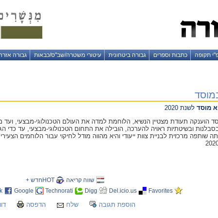
"י תקופה
כתבות וספרים
גבורה ביטחונית
עיטורי משטרה/שב"ס/כבאות
גבורה אזרח
מוסד
א מוסד
לשנת 2020
ד הוענקה תעודת מצטיין הנשיא, הלוחמת למדה את העולם הטכנולוגי-מבצעי, ועד
בסבלנות ובשיטתיות ראויה להערכה, הובילה את התחום הטכנולוגי-מבצעי, עד כדי הג
תה שותפה מרכזית לבניית צוות ייעודי והיא מהווה מודל לחיקוי עבור הלוחמים הצעירי
שווה קריאה
HOTחדש +
k
Google
Technorati
Digg
Del.icio.us
Favorites
הוספת תגובה
שלח
הדפסה
דוו