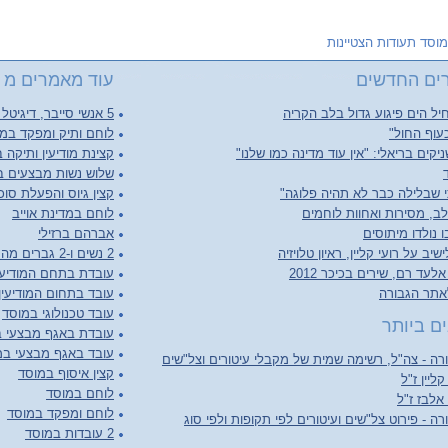
מוסד תעודות הצטיינות
ים החדשים
עוד מאמרים מ מ
יל הים פיגוע גדול בלב הקריה
5 אנשי סייבר, דיגיטל וטכנלוגיה למבצעים במוסד
עוף החול"
לוחם ותיק ומפקד במ
יקים בריאלי: "אין עוד מדינה כמו שלנו"
קצינת מודיעין ותיקה 
שלוש נשות מבצעים ב
 שבלילה כבר לא תהיה פלוגה"
קצין גיוס והפעלת סוכ
ב, מסירות ואחוות לוחמים
לוחם במדינת אוייב
 נולדו מיתוסים
אברהם ברזילי
יב על רועי קליין, ראיון טלויזיה
2 נשים ו-2 גברים מהמוסד
לעד רם, שירים בכיכר 2012
עובדת בתחם המודיעי
אתר הגבורה
עובד בתחום המודיעין
עובד טכנולוגי במוסד
ם ביותר
עובדת באגף מבצעי 
עובד באגף מבצעי במ
ה - צה"ל, רשימה שמית של מקבלי עיטורים וצל"שים
קצין איסוף במוסד
קליין ז"ל
לוחם במוסד
 אלבז ז"ל
לוחם ומפקד במוסד
ה - פירוט צל"שים ועיטורים לפי תקופות ולפי סוג
2 עובדות במוסד