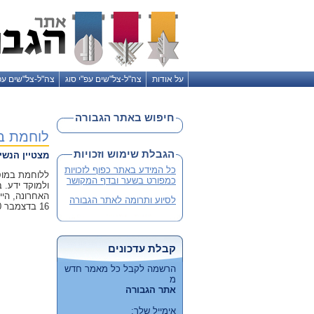
על אודות
צה"ל-צל"שים עפ"י סוג
צה"ל-צל"שים עפ
חיפוש באתר הגבורה
לוחמת ב
הגבלת שימוש וזכויות
מצטיין הנשי
כל המידע באתר כפוף לזכויות
ללוחמת במוס
כמפורט בשער ובדף המקושר
ולמוקד ידע. 
האחרונה, היי
לסיוע ותרומה לאתר הגבורה
16 בדצמבר 2020
קבלת עדכונים
הרשמה לקבל כל מאמר חדש
מ
אתר הגבורה
אימייל שלך: