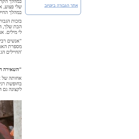
במהלך הקרב
אתר הגבורה ביוטיוב
שלי פצוע, א
במהלך החילו
הבת שלך, הב
לי מילים. א
"אנשים רבים
מספרת האם 
'החיילים הג
"השאירה חו
אחותה של או
בחופשת רגי
לקצונה גם ה