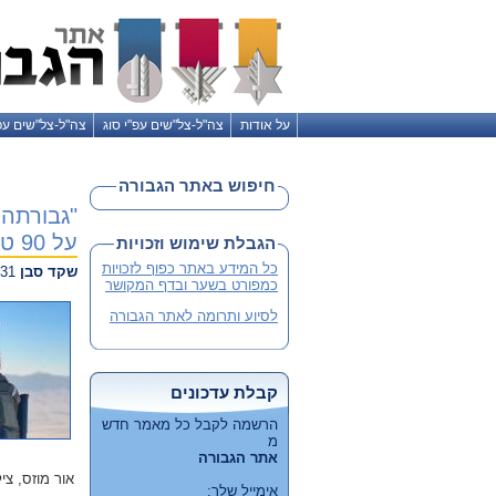
על אודות
צה"ל-צל"שים עפ"י סוג
צה"ל-צל"שים עפ
חיפוש באתר הגבורה
על 90 טירונים
הגבלת שימוש וזכויות
כל המידע באתר כפוף לזכויות
שקד סבן
N12, 31 לאוקטובר 2023
כמפורט בשער ובדף המקושר
לסיוע ותרומה לאתר הגבורה
קבלת עדכונים
הרשמה לקבל כל מאמר חדש
מ
אתר הגבורה
אור מוזס, צ
אימייל שלך: