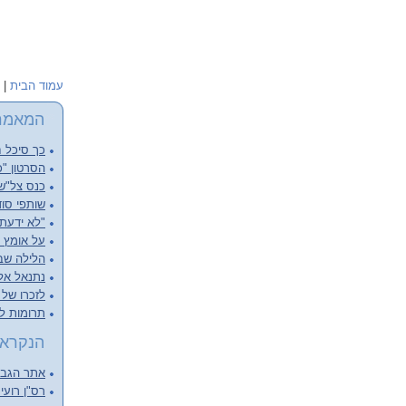
עמוד הבית
|
המאמר
כך סיכל ח
הסרטון "כ
כנס צל"שנ
שותפי סוד
"לא ידעתי
על אומץ ל
הלילה שבו
נתנאל אליש
לזכרו של א
תרומות ל
הנקראי
אתר הגבור
רס"ן רועי 