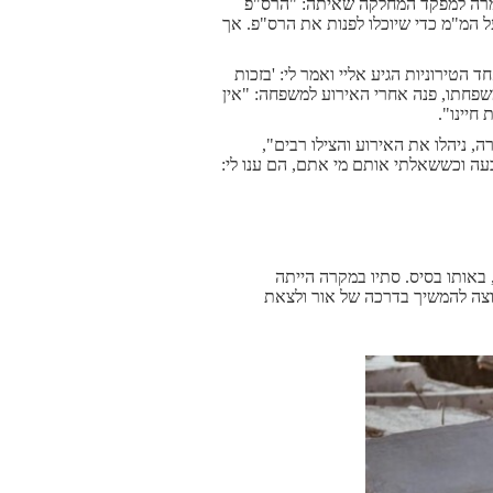
אמרה למפקד המחלקה שאיתה: "הרס"פ
על המ"מ כדי שיוכלו לפנות את הרס"פ. אך
ים. "אבא של אחד הטירוניות הגיע אליי ואמר לי: 'בזכות
שפחתו, פנה אחרי האירוע למשפחה: "אין
חיינו".
ה, ניהלו את האירוע והצילו רבים",
ה וכששאלתי אותם מי אתם, הם ענו לי:
 באותו בסיס. סתיו במקרה הייתה
צה להמשיך בדרכה של אור ולצאת