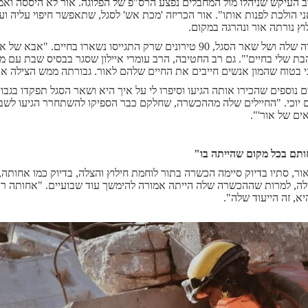
 העיקש שניהלו מול המחבלים נפצע הרס"פ של הפלוגה. אור לא היססה ו
ני הולכת לפנות אותו". אור הכריזה 'מכת אש' לסגל, שתאפשר חיפוי עליה ו
ץ נורתה אור ונהרגה במקום.
בזכות הגבורה שלה ושל שאר הסגל, 90 טירונים שרק התגייסו נשארו בחי
ת שלי בחיים'". גם רב החטיבה, הרב עומרי איילון שסגר בבסיס שבת עם מ
ני בטוח שהמון אנשים חייבים את החיים שלהם לאור. גבורתה ממש הצילה את 
 נוספים שהכירו אותה הגיעו וסיפרו לי על איך היא ושאר הסגל תפקדו בגבור
יוכי. "החיילים שלה מההכשרה, שחלקם כבר הספיקו להשתחרר הגיעו לשבע
אים של אור'".
תם בכל מקום שהייתה בו"
ר, סתיו בדיוק סיימה הכשרה בתור לוחמת חילוץ והצלה, בדיוק כמו אחותה,
לה, למרות שההכשרה שלה הייתה אמורה להימשך עוד שבועיים. "אחותה רו
יא, זה הייעוד שלה".