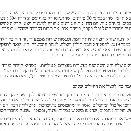
וזס, סמ"פ בחילוץ והצלה הבינה שיש חדירת מחבלים לבסיס ההכשרה בזיקי
סיס, ביניהם אור. הם הזיזו את הטירונים אחורה למיגונית ויצאו קדימה להיל
ה מחברי הסגל נפלו בקרב, ביניהם אור, אך בזכות הגבורה שלהם - הטירוני
יא ידעה שהיא רוצה להיות לוחמת ולעשות שירות משמעותי, זה היה ברור לה",
התגייסה בנובמבר 2019 לתפקיד לוחמת חילוץ והצלה. לאחר ההכשרה, היא יצא
חודשים. היא ידעה שהיא רוצה להיות משמעותית יותר ולצאת לקצונה. ואכ
 היא שובצה בתור מפקדת מחלקה בגדוד תבור.
לים שלה היא השתתפה בעשרות מעצרים ופעילויות. "כשהיא הייתה בגדוד הי
 למעצרים ולסיורים בגבול. לכן שמחתי כשהתחילה ביולי תפקיד בתור סמ"פ 
יקרה לה משהו זה יהיה בבא"ח (בסיס אימונים חטיבתי)", היא מוסיפה בכא
מה כדי להציל את החיילים שלהם
עליהם פיקדה אור בתור סמ"פ היו רק כחודשיים בצבא. ולכן כשהמתקפה הח
לחמו אל מול המחבלים, אשר היו מחומשים בתחמושת וארטילריה רבה. הם ח
 חוליות מחבלים, שהגיעו משלוש עמדות שונות, ובסופו - שבעה מחברי הסגל 
ישו את העמדות הקדמיות במקום הטירונים, והם הכניסו את כל הטירונים ל
. "הטירונים היו הכי חשובים לה. היא נלחמה והגנה עליהם עד לשנייה האחר