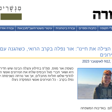
"י תקופה
כתבות וספרים
גבורה ביטחונית
עיטורי משטרה/שב"ס/כבאות
גבורה אזרח
כשסרן אור מוזס, סמ"פ בחילוץ והצלה הבינה שיש חדי
היא ושאר חברי סגל הבסיס שלחו את הטירונים ואנשי המ
נפלו בקרב - כל הטירונים ואנשי המפקדה ניצלו
ילום: באדיבות המשפחה