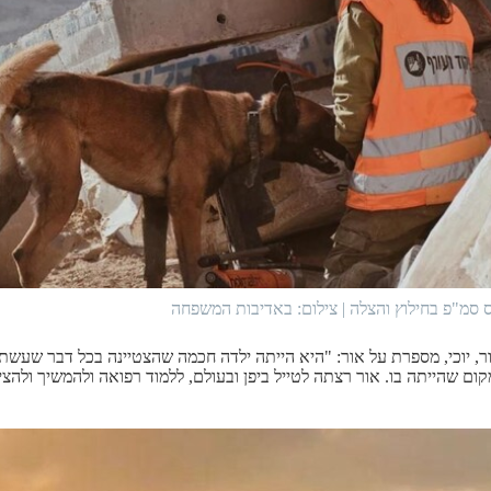
ס סמ"פ בחילוץ והצלה
|
צילום: באדיבות המשפחה
ר, יוכי, מספרת על אור: "היא הייתה ילדה חכמה שהצטיינה בכל דבר שעש
ום שהייתה בו. אור רצתה לטייל ביפן ובעולם, ללמוד רפואה ולהמשיך ולהציל