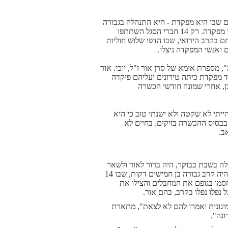
ם שבו היא מפקדת - היא התנהלה בגבורה
ובאומץ לב. באותו זמן שהו בבסיסי 90 טירונים, שהתגייסו רק באוגוסט האחרון ו-30 אנשי מפקדה. רק 14 חברי הסגל השתתפו
חם בקרב הירואי, שבו הדפו שלוש חוליות
ם ואנשי המפקדה ניצלו.
 מספרת אימא של סרן אור ז"ל, יוכי. אור
ה לתפקיד מפקדת כיתה טירונים ועליהם פיקדה
ן, אחרי שמונה חודשי הכשרה
יתי לא שקטה ולא ישנתי טוב כי היא
בבסיס ההכשרה בזיקים. בחיים לא
ב.
לה בשבת בבוקר, היה ברור לאור ולשאר
מפקדי הסגל - שהם הולכים להילחם ולהסתער קדימה כדי להציל את החיילים שלהם. זה היה קרב גבורה בן חמישים דקות, שבו 14
סמו בגופם את המחבלים והצילו את
נפלו נפלו בקרב, בהם אור.
מיגונית ואמרו להם לא לצאת", מתארת
ונה".