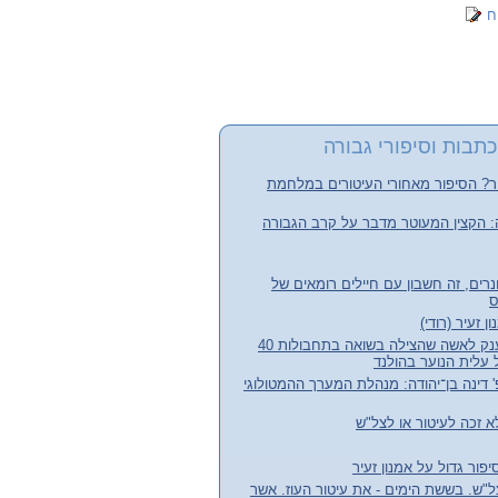
ח
תבות וסיפורי גבורה
ור? הסיפור מאחורי העיטורים במלחמת
ייה: הקצין המעוטר מדבר על קרב הגבורה
נרים, זה חשבון עם חיילים רומאים של
ס
 זעיר (רודי)
אות המציל היהודי הוענק לאשה שהצילה בשואה בתחבולות 40
 עלית הנוער בהולנד
דינה בן־יהודה: מנהלת המערך ההמטולוגי
א זכה לעיטור או לצל"ש
פור גדול על אמנון זעיר
"ש. בששת הימים - את עיטור העוז. אשר