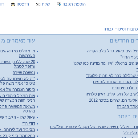
הוספת תגובה
שלח
הדפסה
דוו
כתבות וסיפורי גבורה
ים החדשים
עוד מאמרים מ כ
יל הים פיגוע גדול בלב הקריה
מי מחליט מי הוא גיב
העצמאות
עוף החול"
20 שנה ללבנון השנ
יקים בריאלי: "אין עוד מדינה כמו שלנו"
שהפך לסמל
נמשכת שיירה
 שבלילה כבר לא תהיה פלוגה"
"זה לא חשבון עם לגיו
ב, מסירות ואחוות לוחמים
טיטוס" אמר משה פל
 נולדו מיתוסים
סיפור הגבורה של אמנון
יב על רועי קליין, ראיון טלויזיה
לעד רם, שירים בכיכר 2012
חניכי חוות הכשרה של
אתר הגבורה
משיאת המשואה פרופ' 
בהדסה
ם ביותר
שאול שלו - הגיבור של
דודי רודי
ה - צה"ל, רשימה שמית של מקבלי עיטורים וצל"שים
מסיביר ועד לירוחם: סי
קליין ז"ל
במלחמת סיני קיבל צל