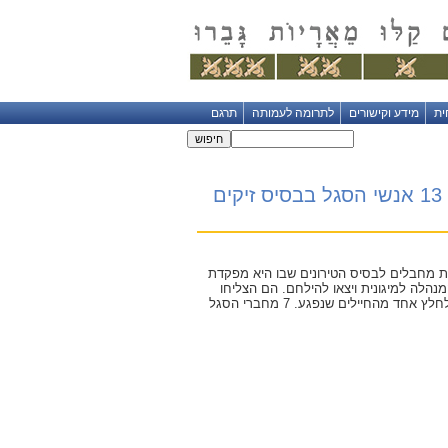
ית
מידע וקישורים
לתרומה לעמותה
תרגם
"גבורתה הצילה את חיינו": אור נפלה בקרב הרואי, כשהגנה עם 13 אנשי הסגל בבסיס זיקים
רת מחבלים לבסיס הטירונים שבו היא מפקדת
נהלה למיגונית ויצאו להילחם. הם הצליחו
להדוף שלוש חוליות מחבלים, אך אור נורתה כשניסתה לחלץ אחד מהחיילים שנפגע. 7 מחברי הסגל