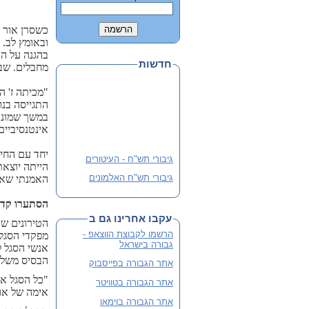
כשסרן אור מ
בהגנה על הב
חדשות
מחבלים. שבע
"מכיתה ז' ה
במשך שמונה 
אינטנסיביים
גיבורי תש"ח - העיטורים
יחד עם החיי
הייתה יוצאת
גיבורי תש"ח האלמונים
האמנתי שאם 
פלוגה י' שבלב מהדורה 3
מורחבת
הסתערו קדי
עקבו אחרינו גם ב
שתי מהדורות קודמות אזלו
הטירונים ש
והנוכחית מורחבת
הרשמו לקבוצת הווצאפ -
גבורה בישראל
אנשי הסגל 
לסיוע ותרומה
הבסיס משלוש
אתר הגבורה בפייסבוק
"כל הסגל אי
אתר הגבורה בטוויטר
אימה של אור
אתר הגבורה בוימאו