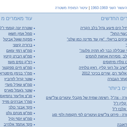
העשור השני 1960-1969
|
עיטור המופת משטרה
ים החדשים
עוד מאמרים מ העשור
יל הים פיגוע גדול בלב הקריה
שוטרת יונה קוממי ז"ל
עוף החול"
סמל אמין חשאן
יקים בריאלי: "אין עוד מדינה כמו שלנו"
מפקח שאול אביטל
ברוריה קיצוני
 שבלילה כבר לא תהיה פלוגה"
סמ"ש רמזי עזאם
ב, מסירות ואחוות לוחמים
סמ"ש רוברט קייטץ
 נולדו מיתוסים
רפ"ק נסים מעוז
יב על רועי קליין, ראיון טלויזיה
סמ"ש חיים ספקטור
לעד רם, שירים בכיכר 2012
סמ"ר בנימין מיסטריא
אתר הגבורה
שוטר קרול לזרוביץ
סמ"ש עאדל מעדי
ם ביותר
שוטר ג'אמל פארס
סנ"צ אליעזר נחמיאס
ה - צה"ל, רשימה שמית של מקבלי עיטורים וצל"שים
סמ"ר אברהים מזייד
קליין ז"ל
פקד אבנר כולני
 אלבז ז"ל
סמ"ש מנחם גלט
ה - פירוט צל"שים ועיטורים לפי תקופות ולפי סוג
סמ"ש יוסף וקיל
פקד אחמד אלהייב
דאובה