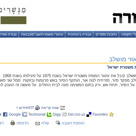
"י תקופה
כתבות וספרים
גבורה ביטחונית
עיטורי משטרה/שב"ס/כבאות
גבורה אזרח
זי מושלב
ת משטרת ישראל
שלב מפקד סיור, מזרחית לנוה אור, הותקף הסיור באש מרגמות ובזוקות. סמל שני פאו
ל הסיור, תחת אש, ורק בתום המשימה פונה לבית החולים. על מעשה זה הוענק לו
שווה קריאה
HOTחדש +
k
Google
Technorati
Digg
Del.icio.us
Favorites
הוספת תגובה
שלח
הדפסה
דוו