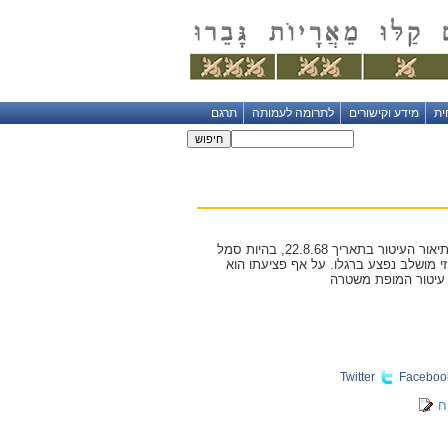
ית
מידע וקישורים
לתרומה לעמותה
תרגם
סמ"ש פאוזי מושלב קיבל את עיטור המופת משטרת ישראל בשנת 1975 על פעילותו בשנת 1968. תיאור העיטור בתאריך 22.8.68, בהיות סמל
זי מושלב נפצע ברגלו. על אף פציעתו הוא
 עיטור המופת משטרה
Twitter
Faceboo
ח