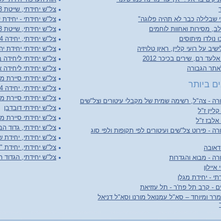
צל"ש יחידתי, שייטת 13
 שבלילה כבר לא תהיה פלוגה"
צל"ש יחידתי - יחידת 
ב, מסירות ואחוות לוחמים
צל"ש יחידתי, שייטת 13
 נולדו מיתוסים
צל"ש יחידתי, יחידה 504
יב על רועי קליין, ראיון טלויזיה
צל"ש יחידתי יחידת יה
לעד רם, שירים בכיכר 2012
צל"ש יחידתי ליחידה 
אתר הגבורה
צל"ש יחידתי ליחידה 
צל"ש יחידתי סיירת מ
ם ביותר
צל"ש יחידתי, יחידה 504
צל"ש יחידתי סיירת מ
ה - צה"ל, רשימה שמית של מקבלי עיטורים וצל"שים
צל"ש יחידתי דובדבן
קליין ז"ל
צל"ש יחידתי סיירת מ
 אלבז ז"ל
צל"ש יחידתי, גדוד ה
ה - פירוט צל"שים ועיטורים לפי תקופות ולפי סוג
צל"ש יחידתי, יחידת ש
צל"ש יחידתי, יחידת "
דאובה
צל"ש יחידתי, הגדוד ה
ה - מבוא והגדרות
איילון
תי - יחידת מגלן
ם - קרב תל פח'ר - תל עזזיאת
רר ומיוחד – סא"ל עמנואל מורנו וסא"ל דניאל