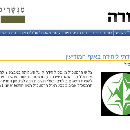
"י תקופה
כתבות וספרים
גבורה ביטחונית
עיטורי משטרה/שב"ס/כבאות
גבורה אזרח
דתי ליחידה באגף המודיעין
"ל
צל"ש הר
מבצע Y תוך הפגנת יצירתיות, חדשנות ונחישות. אנשי 
הרמטכ"ל אביב כוכבי, רא"ל הרמטכ"ל תמוז התשפ"א יוני 2021