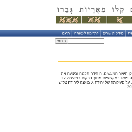
ית
מידע וקישורים
לתרומה לעמותה
תרגם
מטכ"ל מוענק ליחידה X על פעילותה במבצע Y להלן תיאור המעשים: היחידה תכננה וביצעה את
היחידה פעלו במקצועיות מתוך דבקות במשימה עד
להשגת הישגים בולטים ובעלי חשיבות רבה לביטחון המדינה. על פעילותה של יחידה X מוענק ליחידה צל"ש