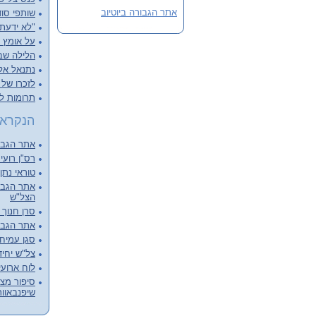
אתר הגבורה ביוטיוב
שותפי סוד
"לא ידעתי
על אומץ ל
הלילה שבו
נתנאל אליש
לזכרו של א
תרומות ל
הנקראי
אתר הגבור
רס"ן רועי 
טוראי נתן
אתר הגבור
הצל"ש
סרן חנוך 
אתר הגבור
סגן עמיחי 
צל"ש יחיד
לוח ארועי
סיפור מצמ
שיפנבאוור