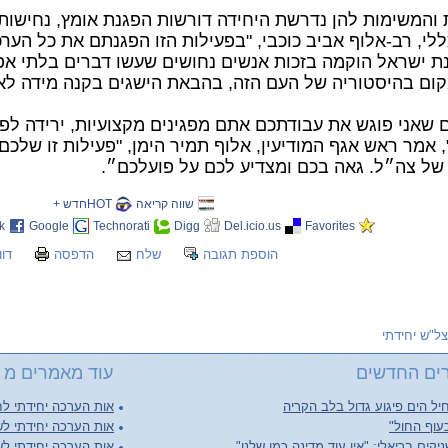
והמשימות להן נדרשת היחידה דורשות הפגנת אומץ, נחישות
י, רב-אלוף אביב כוכבי, "בפעילות הזו הפגנתם את כל הערכ
נת ישראל הוקמה בזכות אנשים נחושים שעשו דברים בלתי אפ
קום בהיסטוריה של העם הזה, בהבאת הישגים בקנה מידה לא
שאני פוגש את עבודתכם אתם מפגינים מקצועיות, ירידה לפ
, אמר ראש אגף המודיעין, אלוף תמיר הימן, "פעילות זו שלכם
של צה״ל. גאה בכם ומצדיע לכם על פועלכם״.
שווה קריאה
HOTחדש +
k
Google
Technorati
Digg
Del.icio.us
Favorites
הוספת תגובה
שלח
הדפסה
דוו
צל"ש יחידתי
ים החדשים
עוד מאמרים מ צ
יל הים פיגוע גדול בלב הקריה
אות הערכה יחידתי ל
עוף החול"
אות הערכה יחידתי לש
יקים בריאלי: "אין עוד מדינה כמו שלנו"
אות הערכה יחידתי לש